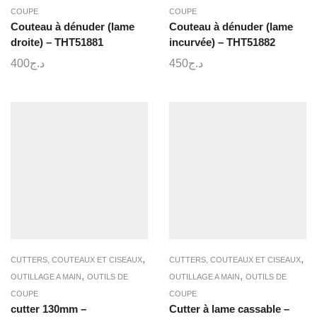
COUPE
COUPE
Couteau à dénuder (lame
Couteau à dénuder (lame
droite) – THT51881
incurvée) – THT51882
400
د.ج
450
د.ج
,
,
CUTTERS, COUTEAUX ET CISEAUX
CUTTERS, COUTEAUX ET CISEAUX
,
,
OUTILLAGE A MAIN
OUTILS DE
OUTILLAGE A MAIN
OUTILS DE
COUPE
COUPE
cutter 130mm –
Cutter à lame cassable –