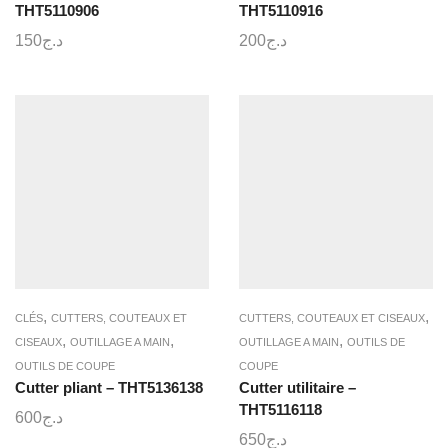
THT5110906
THT5110916
150
د.ج
200
د.ج
,
,
CLÉS
CUTTERS, COUTEAUX ET
CUTTERS, COUTEAUX ET CISEAUX
,
,
,
CISEAUX
OUTILLAGE A MAIN
OUTILLAGE A MAIN
OUTILS DE
OUTILS DE COUPE
COUPE
Cutter pliant – THT5136138
Cutter utilitaire –
THT5116118
600
د.ج
650
د.ج