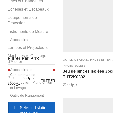
Crics et Chandelles
Echelles et Escabeaux
Équipements de
Protection
Instruments de Mesure
Accessoires
Lampes et Projecteurs
Machines et Outillage
Filtrer Par Prix
,
OUTILLAGE A MAIN
PINCES ET TENA
d'Atelier
PINCES ISOLÉES
Accessoires et
Jeu de pinces isolées 3pc
Consommables
THT2K0302
Prix :
—
د.ج850
FILTRER
Construction, Manutention
د.ج2500
2500
د.ج
et Levage
Outils de Rangement
Scies et Outils de Découpe
Selected static
Tronçonneuses a Table