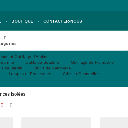
L
BOUTIQUE
CONTACTER-NOUS
tégories
nes et Outillage d’Atelier
Comprimé
Outils de Soudure
Outillage de Plomberie
ils de Jardin
Outils de Nettoyage
Lampes et Projecteurs
Crics et Chandelles
nces Isolées