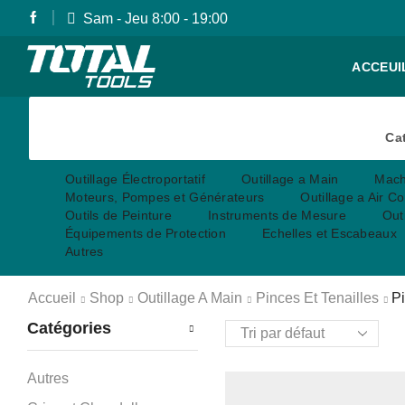
Sam - Jeu 8:00 - 19:00
ACCEUI
Ca
Outillage Électroportatif
Outillage a Main
Machi
Moteurs, Pompes et Générateurs
Outillage a Air 
Outils de Peinture
Instruments de Mesure
Out
Équipements de Protection
Echelles et Escabeaux
Autres
Accueil
Shop
Outillage A Main
Pinces Et Tenailles
Pi
Catégories
Autres