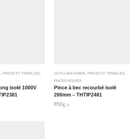
,
,
,
,
N
PINCES ET TENAILLES
OUTILLAGE A MAIN
PINCES ET TENAILLES
PINCES ISOLÉES
long isolé 1000V
Pince à bec recourbé isolé
TIP2381
200mm – THTIP2481
850
د.ج