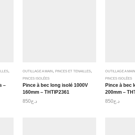
,
,
,
ILLES
OUTILLAGE A MAIN
PINCES ET TENAILLES
OUTILLAGE A MAI
PINCES ISOLÉES
PINCES ISOLÉES
s –
Pince à bec long isolé 1000V
Pince à bec 
160mm – THTIP2361
200mm – TH
850
د.ج
850
د.ج