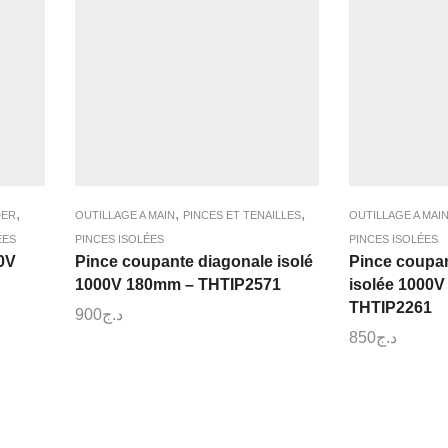
,
,
,
DER
OUTILLAGE A MAIN
PINCES ET TENAILLES
OUTILLAGE A MAI
ÉES
PINCES ISOLÉES
PINCES ISOLÉES
00V
Pince coupante diagonale isolé
Pince coupan
1000V 180mm – THTIP2571
isolée 1000
THTIP2261
900
د.ج
850
د.ج