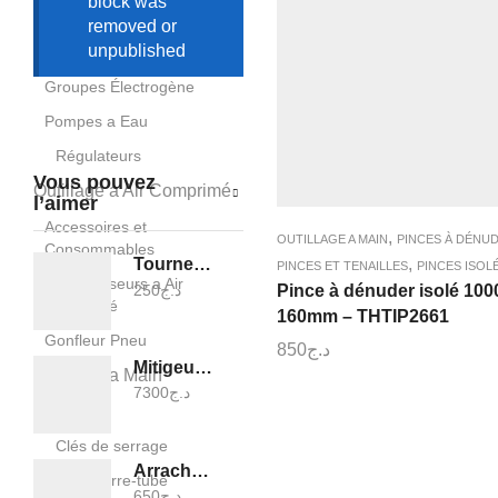
block was
removed or
Moteurs, Pompes et
unpublished
Générateurs
Groupes Électrogène
Pompes a Eau
Régulateurs
Vous pouvez
Outillage a Air Comprimé
l’aimer
Accessoires et
,
OUTILLAGE A MAIN
PINCES À DÉNU
Consommables
,
Tournevis isolé plat - THTIS5125
PINCES ET TENAILLES
PINCES ISOL
Compresseurs a Air
250
د.ج
Pince à dénuder isolé 10
Comprimé
160mm – THTIP2661
Gonfleur Pneu
850
د.ج
Mitigeur bain douche - TSLBM31001
Outillage a Main
7300
د.ج
Clés
Clés de serrage
Arrache-clou 8OZ - THT7386
Clé serre-tube
650
د.ج