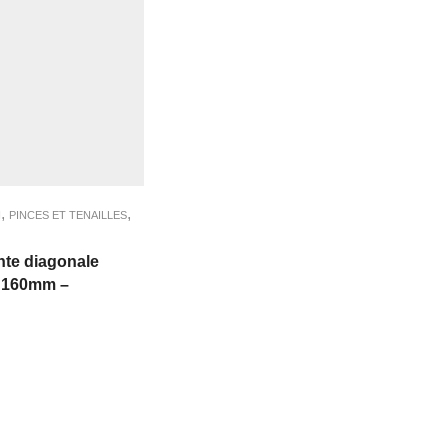
,
,
N
PINCES ET TENAILLES
te diagonale
V 160mm –