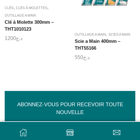
,
,
CLÉS
CLÉS À MOLETTES
OUTILLAGE A MAIN
Clé à Molette 300mm –
THT1010123
,
OUTILLAGE A MAIN
SCIES A MAIN
1200
د.ج
Scie a Main 400mm –
THT55166
550
د.ج
ABONNEZ-VOUS POUR RECEVOIR TOUTE
NOUVELLE
AJOUTER AU PANIER