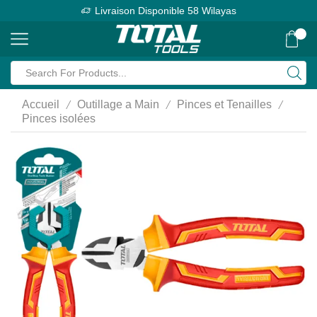
Livraison Disponible 58 Wilayas
0
/
/
/
Accueil
Outillage a Main
Pinces et Tenailles
Pinces isolées