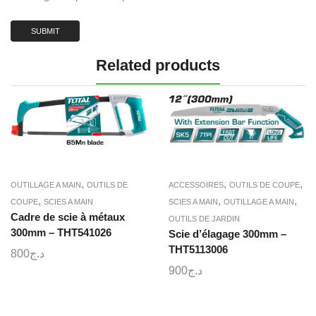
Related products
,
,
,
OUTILLAGE A MAIN
OUTILS DE
ACCESSOIRES
OUTILS DE COUPE
,
,
,
COUPE
SCIES A MAIN
SCIES A MAIN
OUTILLAGE A MAIN
Cadre de scie à métaux
OUTILS DE JARDIN
300mm – THT541026
Scie d’élagage 300mm –
THT5113006
800
د.ج
900
د.ج