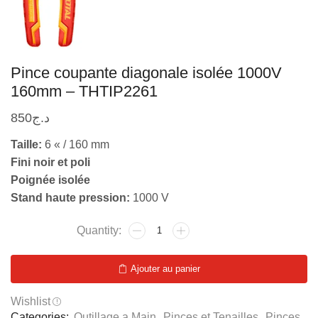
Pince coupante diagonale isolée 1000V
160mm – THTIP2261
850
د.ج
Taille:
6 « / 160 mm
Fini noir et poli
Poignée isolée
Stand haute pression:
1000 V
Ajouter au panier
Wishlist
Categories:
Outillage a Main
,
Pinces et Tenailles
,
Pinces