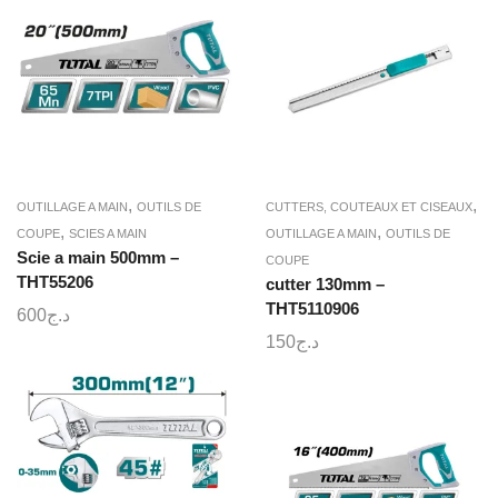
,
,
OUTILLAGE A MAIN
OUTILS DE
CUTTERS, COUTEAUX ET CISEAUX
,
,
COUPE
SCIES A MAIN
OUTILLAGE A MAIN
OUTILS DE
Scie a main 500mm –
COUPE
THT55206
cutter 130mm –
THT5110906
600
د.ج
150
د.ج