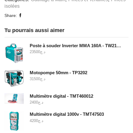
isolées
Share:
Tu pourrais aussi aimer
Poste à souder Inverter MMA 160A - TW21605
23500
د.ج
Motopompe 50mm - TP3202
31500
د.ج
Multimètre digital - TMT460012
2400
د.ج
Multimètre digital 1000v - TMT47503
4200
د.ج