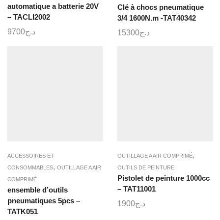
automatique a batterie 20V
Clé à chocs pneumatique
– TACLI2002
3/4 1600N.m -TAT40342
9700
د.ج
15300
د.ج
,
ACCESSOIRES ET
OUTILLAGE A AIR COMPRIMÉ
,
CONSOMMABLES
OUTILLAGE A AIR
OUTILS DE PEINTURE
Pistolet de peinture 1000cc
COMPRIMÉ
– TAT11001
ensemble d’outils
pneumatiques 5pcs –
1900
د.ج
TATK051