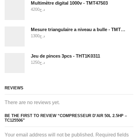
Multimètre digital 1000v - TMT47503
4200
د.ج
Mesure triangulaire a niveau a bulle - TMT646003
1300
د.ج
Jeu de pinces 3pcs - THT1K0311
1250
د.ج
REVIEWS
There are no reviews yet.
BE THE FIRST TO REVIEW “COMPRESSEUR D’AIR 50L 2.5HP –
TC125506”
Your email address will not be published. Required fields