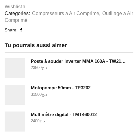
Wishlist
Categories:
Compresseurs a Air Comprimé
,
Outillage a Air
Comprimé
Share:
Tu pourrais aussi aimer
Poste à souder Inverter MMA 160A - TW21605
23500
د.ج
Motopompe 50mm - TP3202
31500
د.ج
Multimètre digital - TMT460012
2400
د.ج