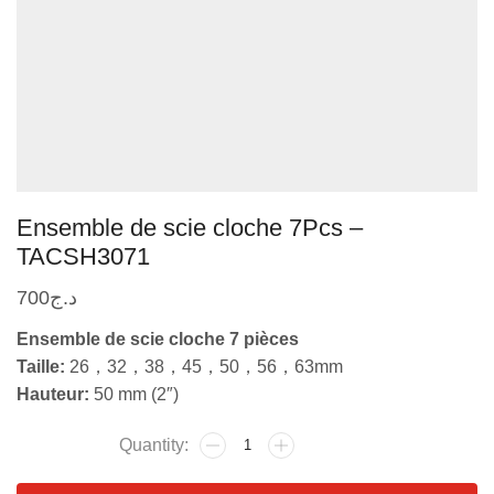
Ensemble de scie cloche 7Pcs –
TACSH3071
700
د.ج
Ensemble de scie cloche 7 pièces
Taille:
26，32，38，45，50，56，63mm
Hauteur:
50 mm (2″)
quantité
de
Ensemble