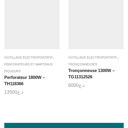
,
,
OUTILLAGE ÉLECTROPORTATIF
OUTILLAGE ÉLECTROPORTATIF
PERFORATEURS ET MARTEAUX
TRONÇONNEUSES
Tronçonneuse 1300W –
PIQUEURS
TG11312526
Perforateur 1800W –
TH118366
6000
د.ج
13500
د.ج