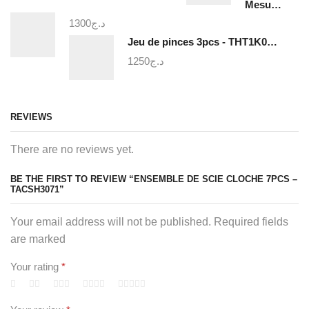
Mesure triangulaire a niveau a bulle - TMT646003
1300
د.ج
Jeu de pinces 3pcs - THT1K0311
1250
د.ج
REVIEWS
There are no reviews yet.
BE THE FIRST TO REVIEW “ENSEMBLE DE SCIE CLOCHE 7PCS –
TACSH3071”
Your email address will not be published. Required fields
are marked
Your rating
*