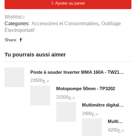
Ajouter au panier
de
scie
Wishlist
cloche
Categories:
Accessoires et Consommables
,
Outillage
7Pcs
Électroportatif
-
TACSH3071
Share:
Tu pourrais aussi aimer
Poste à souder Inverter MMA 160A - TW21605
23500
د.ج
Motopompe 50mm - TP3202
31500
د.ج
Multimètre digital - TMT460012
2400
د.ج
Multimètre digital 1000v - TMT47503
4200
د.ج