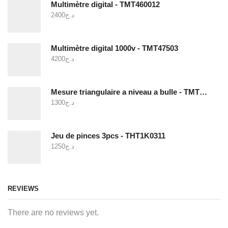
Multimètre digital - TMT460012
2400
د.ج
Multimètre digital 1000v - TMT47503
4200
د.ج
Mesure triangulaire a niveau a bulle - TMT646003
1300
د.ج
Jeu de pinces 3pcs - THT1K0311
1250
د.ج
REVIEWS
There are no reviews yet.