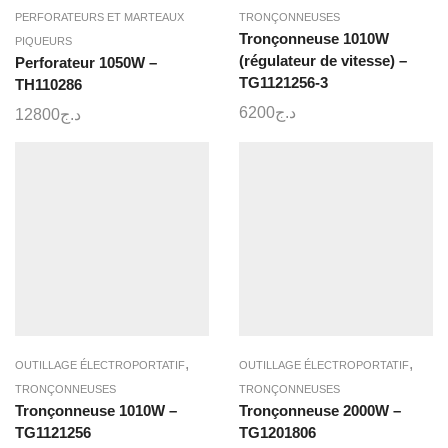
PERFORATEURS ET MARTEAUX
TRONÇONNEUSES
Tronçonneuse 1010W
PIQUEURS
(régulateur de vitesse) –
Perforateur 1050W –
TG1121256-3
TH110286
6200
د.ج
12800
د.ج
,
,
OUTILLAGE ÉLECTROPORTATIF
OUTILLAGE ÉLECTROPORTATIF
TRONÇONNEUSES
TRONÇONNEUSES
Tronçonneuse 1010W –
Tronçonneuse 2000W –
TG1121256
TG1201806