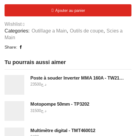
Scie
Ajouter au panier
à
boussole
Wishlist
300mm
Categories:
Outillage a Main
,
Outils de coupe
,
Scies a
-
Main
THCS3006
Share:
Tu pourrais aussi aimer
Poste à souder Inverter MMA 160A - TW21605
23500
د.ج
Motopompe 50mm - TP3202
31500
د.ج
Multimètre digital - TMT460012