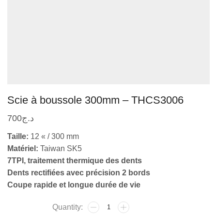
Scie à boussole 300mm – THCS3006
700
د.ج
Taille:
12 « / 300 mm
Matériel:
Taiwan SK5
7TPI, traitement thermique des dents
Dents rectifiées avec précision 2 bords
Coupe rapide et longue durée de vie
quantité
de