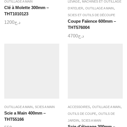
,
OUTILLAGE A MAIN
LEVAGE
MACHINES ET OUTILLAGE
Clé à Molette 300mm –
,
,
D'ATELIER
OUTILLAGE A MAIN
THT1010123
SCIES ET OUTILS DE DÉCOUPE
Coupe Faïence 600mm –
1200
د.ج
THT576004
4700
د.ج
,
,
,
OUTILLAGE A MAIN
SCIES A MAIN
ACCESSOIRES
OUTILLAGE A MAIN
Scie a Main 400mm –
,
OUTILS DE COUPE
OUTILS DE
THT55166
,
JARDIN
SCIES A MAIN
Scie d’élagage 300mm –