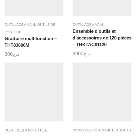
,
OUTILLAGE A MAIN
OUTILS DE
OUTILLAGE A MAIN
Ensemble d’outils et
PEINTURE
d’accessoires de 120 pièces
Grattoire multifonction –
– THKTAC01120
THT83606M
8300
د.ج
300
د.ج
,
,
CLÉS
CLÉS À MOLETTES
CONSTRUCTION, MANUTENTION ET