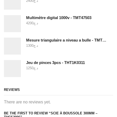
2400
د.ج
Multimètre digital 1000v - TMT47503
4200
د.ج
Mesure triangulaire a niveau a bulle - TMT646003
1300
د.ج
Jeu de pinces 3pcs - THT1K0311
1250
د.ج
REVIEWS
There are no reviews yet.
BE THE FIRST TO REVIEW “SCIE À BOUSSOLE 300MM –