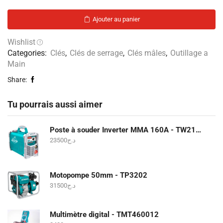
Ajouter au panier
Wishlist
Categories:
Clés
,
Clés de serrage
,
Clés mâles
,
Outillage a
Main
Share:
Tu pourrais aussi aimer
Poste à souder Inverter MMA 160A - TW21605
23500
د.ج
Motopompe 50mm - TP3202
31500
د.ج
Multimètre digital - TMT460012