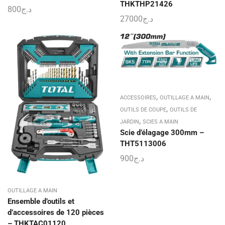
THKTHP21426
800
د.ج
27000
د.ج
,
,
ACCESSOIRES
OUTILLAGE A MAIN
,
OUTILS DE COUPE
OUTILS DE
,
JARDIN
SCIES A MAIN
Scie d’élagage 300mm –
THT5113006
900
د.ج
OUTILLAGE A MAIN
Ensemble d’outils et
d’accessoires de 120 pièces
– THKTAC01120