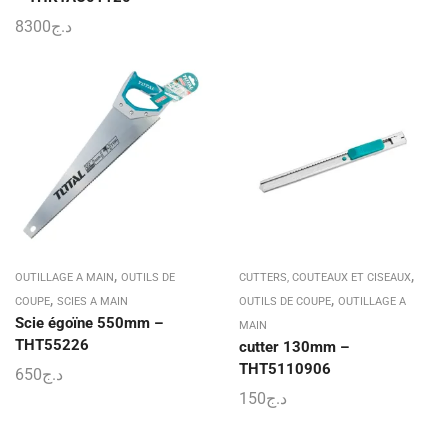
8300
د.ج
,
,
OUTILLAGE A MAIN
OUTILS DE
CUTTERS, COUTEAUX ET CISEAUX
,
,
COUPE
SCIES A MAIN
OUTILS DE COUPE
OUTILLAGE A
Scie égoïne 550mm –
MAIN
THT55226
cutter 130mm –
THT5110906
650
د.ج
150
د.ج