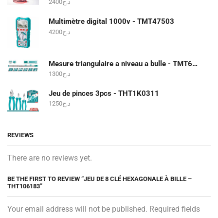
2400
د.ج
Multimètre digital 1000v - TMT47503
4200
د.ج
Mesure triangulaire a niveau a bulle - TMT646003
1300
د.ج
Jeu de pinces 3pcs - THT1K0311
1250
د.ج
REVIEWS
There are no reviews yet.
BE THE FIRST TO REVIEW “JEU DE 8 CLÉ HEXAGONALE À BILLE –
THT106183”
Your email address will not be published. Required fields