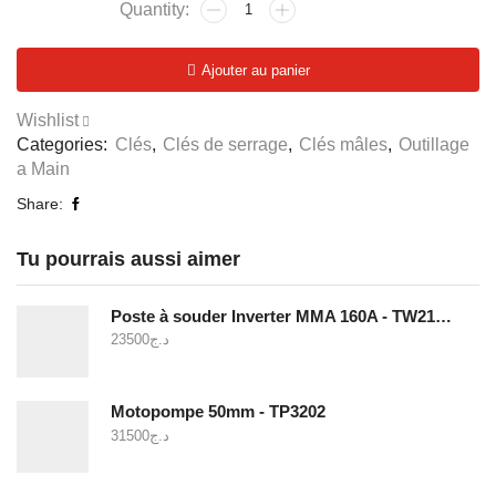
quantité
de
Jeu
Ajouter au panier
de
9
Wishlist
clés
Categories:
Clés
,
Clés de serrage
,
Clés mâles
,
Outillage
hexagonales
a Main
à
tête
Share:
sphérique
-
Tu pourrais aussi aimer
THT106292
Poste à souder Inverter MMA 160A - TW21605
23500
د.ج
Motopompe 50mm - TP3202
31500
د.ج