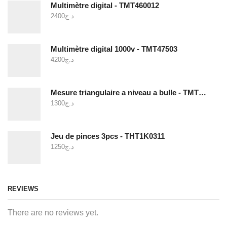
Multimètre digital - TMT460012
2400
د.ج
Multimètre digital 1000v - TMT47503
4200
د.ج
Mesure triangulaire a niveau a bulle - TMT646003
1300
د.ج
Jeu de pinces 3pcs - THT1K0311
1250
د.ج
REVIEWS
There are no reviews yet.