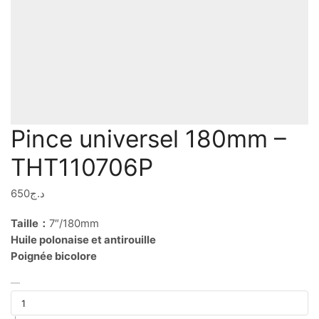
Pince universel 180mm –
THT110706P
650
د.ج
Taille：
7″/180mm
Huile polonaise et antirouille
Poignée bicolore
quantité
de
Pince