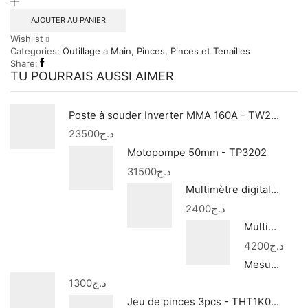
universel
180mm
AJOUTER AU PANIER
-
Wishlist
THT110706P
Categories:
Outillage a Main
,
Pinces
,
Pinces et Tenailles
Share:
TU POURRAIS AUSSI AIMER
Poste à souder Inverter MMA 160A - TW21605
23500
د.ج
Motopompe 50mm - TP3202
31500
د.ج
Multimètre digital - TMT460012
2400
د.ج
Multimètre digital 1000v - TMT47503
4200
د.ج
Mesure triangulaire a niveau a bulle - TMT646003
1300
د.ج
Jeu de pinces 3pcs - THT1K0311