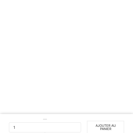
quantité
de
AJOUTER AU
PANIER
Pince