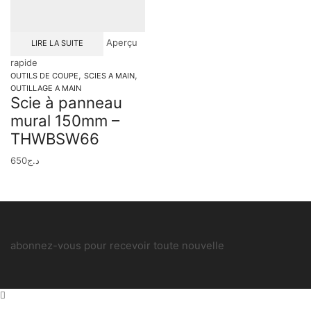
Aperçu
LIRE LA SUITE
rapide
,
,
OUTILS DE COUPE
SCIES A MAIN
OUTILLAGE A MAIN
Scie à panneau
mural 150mm –
THWBSW66
650
د.ج
abonnez-vous pour recevoir toute nouvelle