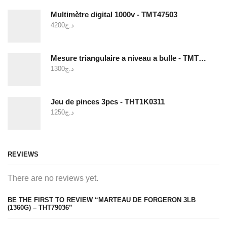
Multimètre digital 1000v - TMT47503
4200
د.ج
Mesure triangulaire a niveau a bulle - TMT646003
1300
د.ج
Jeu de pinces 3pcs - THT1K0311
1250
د.ج
REVIEWS
There are no reviews yet.
BE THE FIRST TO REVIEW “MARTEAU DE FORGERON 3LB
(1360G) – THT79036”