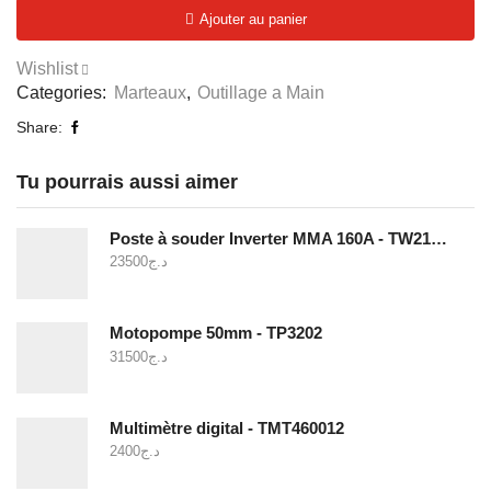
Marteau
Ajouter au panier
de
forgeron
Wishlist
3lb
Categories:
Marteaux
,
Outillage a Main
(1360g)
-
Share:
THT79036
Tu pourrais aussi aimer
Poste à souder Inverter MMA 160A - TW21605
23500
د.ج
Motopompe 50mm - TP3202
31500
د.ج
Multimètre digital - TMT460012
2400
د.ج