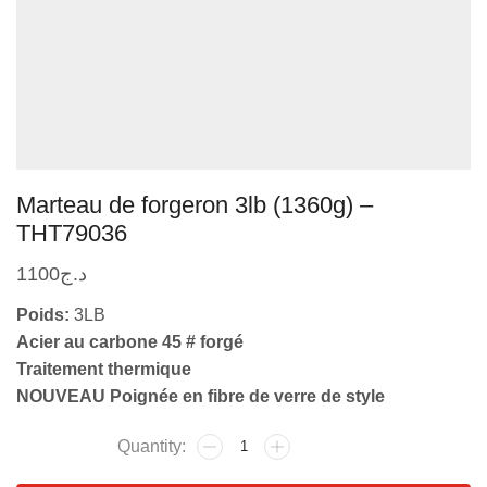
Marteau de forgeron 3lb (1360g) –
THT79036
1100
د.ج
Poids:
3LB
Acier au carbone 45 # forgé
Traitement thermique
NOUVEAU Poignée en fibre de verre de style
quantité
de