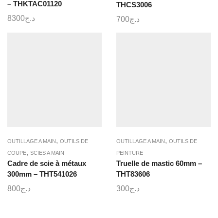
– THKTAC01120
THCS3006
8300
د.ج
700
د.ج
,
,
OUTILLAGE A MAIN
OUTILS DE
OUTILLAGE A MAIN
OUTILS DE
,
COUPE
SCIES A MAIN
PEINTURE
Cadre de scie à métaux
Truelle de mastic 60mm –
300mm – THT541026
THT83606
800
د.ج
300
د.ج