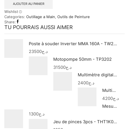
mastic
AJOUTER AU PANIER
125mm
Wishlist
-
Categories:
Outillage a Main
,
Outils de Peinture
THT831256
Share:
TU POURRAIS AUSSI AIMER
Poste à souder Inverter MMA 160A - TW21605
23500
د.ج
Motopompe 50mm - TP3202
31500
د.ج
Multimètre digital - TMT460012
2400
د.ج
Multimètre digital 1000v - TMT47503
4200
د.ج
Mesure triangulaire a niveau a bulle - TMT646003
1300
د.ج
Jeu de pinces 3pcs - THT1K0311