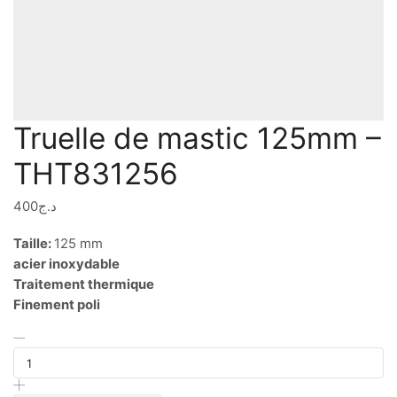
Truelle de mastic 125mm –
THT831256
400
د.ج
Taille:
125 mm
acier inoxydable
Traitement thermique
Finement poli
quantité
de
Truelle
de