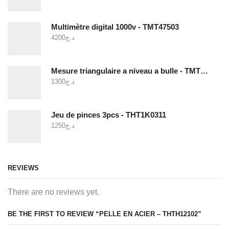
Multimètre digital 1000v - TMT47503
4200
د.ج
Mesure triangulaire a niveau a bulle - TMT646003
1300
د.ج
Jeu de pinces 3pcs - THT1K0311
1250
د.ج
REVIEWS
There are no reviews yet.
BE THE FIRST TO REVIEW “PELLE EN ACIER – THTH12102”