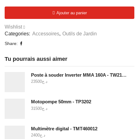
de
Pelle
Ajouter au panier
en
acier
Wishlist
-
Categories:
Accessoires
,
Outils de Jardin
THTH12102
Share:
Tu pourrais aussi aimer
Poste à souder Inverter MMA 160A - TW21605
23500
د.ج
Motopompe 50mm - TP3202
31500
د.ج
Multimètre digital - TMT460012
2400
د.ج