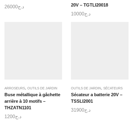
20V – TGTLI20018
26000
د.ج
10000
د.ج
,
,
ARROSEURS
OUTILS DE JARDIN
OUTILS DE JARDIN
SÉCATEURS
Buse métallique à gâchette
Sécateur a batterie 20V –
arrière à 10 motifs –
TSSLI2001
THZATN1101
31900
د.ج
1200
د.ج