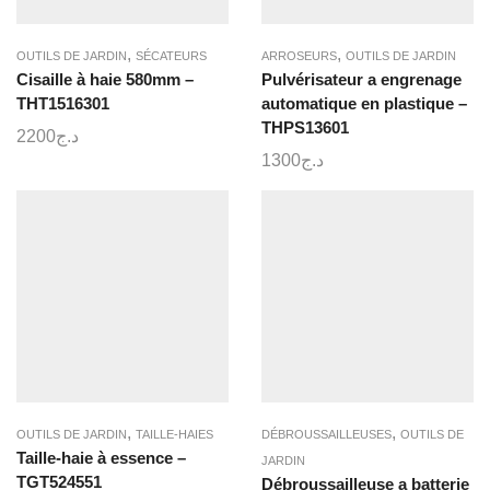
,
,
OUTILS DE JARDIN
SÉCATEURS
ARROSEURS
OUTILS DE JARDIN
Cisaille à haie 580mm –
Pulvérisateur a engrenage
THT1516301
automatique en plastique –
THPS13601
2200
د.ج
1300
د.ج
,
,
OUTILS DE JARDIN
TAILLE-HAIES
DÉBROUSSAILLEUSES
OUTILS DE
Taille-haie à essence –
JARDIN
TGT524551
Débroussailleuse a batterie