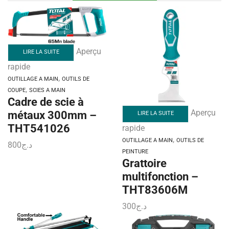
Aperçu
LIRE LA SUITE
rapide
,
OUTILLAGE A MAIN
OUTILS DE
,
COUPE
SCIES A MAIN
Cadre de scie à
Aperçu
métaux 300mm –
LIRE LA SUITE
THT541026
rapide
,
OUTILLAGE A MAIN
OUTILS DE
800
د.ج
PEINTURE
Grattoire
multifonction –
THT83606M
300
د.ج