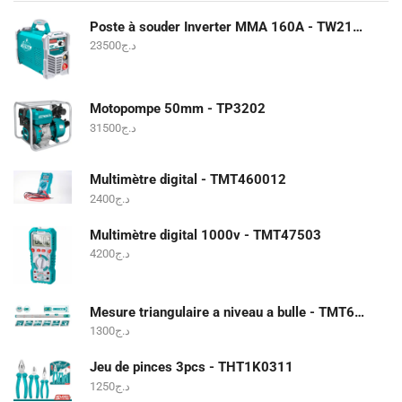
Poste à souder Inverter MMA 160A - TW21605
23500
د.ج
Motopompe 50mm - TP3202
31500
د.ج
Multimètre digital - TMT460012
2400
د.ج
Multimètre digital 1000v - TMT47503
4200
د.ج
Mesure triangulaire a niveau a bulle - TMT646003
1300
د.ج
Jeu de pinces 3pcs - THT1K0311
1250
د.ج