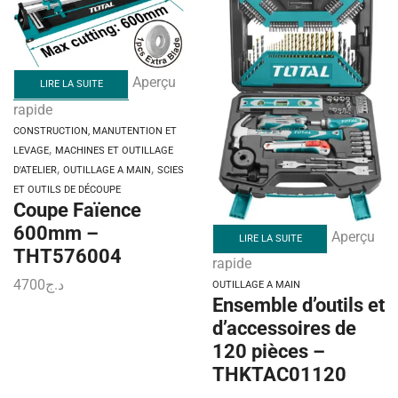
Aperçu
LIRE LA SUITE
rapide
CONSTRUCTION, MANUTENTION ET
,
LEVAGE
MACHINES ET OUTILLAGE
,
,
D'ATELIER
OUTILLAGE A MAIN
SCIES
ET OUTILS DE DÉCOUPE
Coupe Faïence
600mm –
Aperçu
LIRE LA SUITE
THT576004
rapide
4700
د.ج
OUTILLAGE A MAIN
Ensemble d’outils et
d’accessoires de
120 pièces –
THKTAC01120