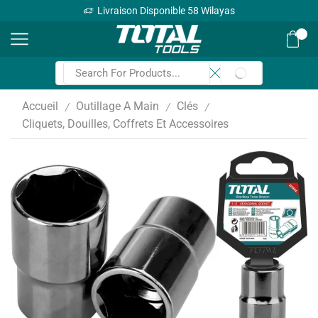
Livraison Disponible 58 Wilayas
0
Accueil
Outillage A Main
Clés
/
/
/
Cliquets, Douilles, Coffrets Et Accessoires