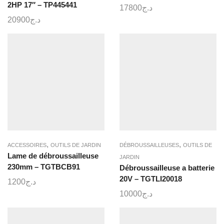
2HP 17″ – TP445441
17800
د.ج
20900
د.ج
,
,
ACCESSOIRES
OUTILS DE JARDIN
DÉBROUSSAILLEUSES
OUTILS DE
Lame de débroussailleuse
JARDIN
230mm – TGTBCB91
Débroussailleuse a batterie
20V – TGTLI20018
1200
د.ج
10000
د.ج