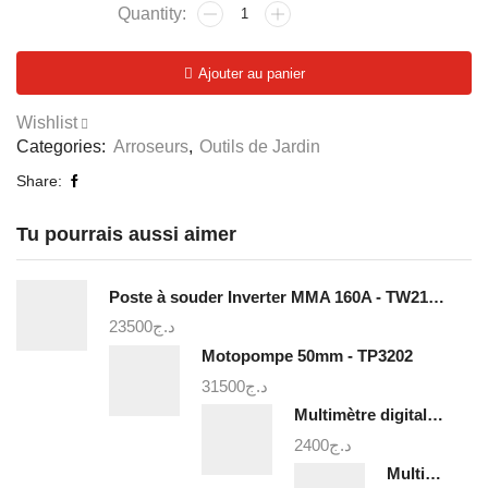
quantité
de
Buse
Ajouter au panier
de
déclenchement
Wishlist
en
Categories:
Arroseurs
,
Outils de Jardin
métal
-
Share:
THZATN1031
Tu pourrais aussi aimer
Poste à souder Inverter MMA 160A - TW21605
23500
د.ج
Motopompe 50mm - TP3202
31500
د.ج
Multimètre digital - TMT460012
2400
د.ج
Multimètre digital 1000v - TMT47503