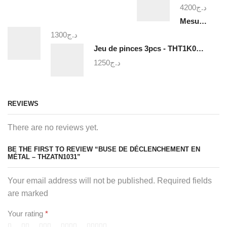
4200
د.ج
Mesure triangulaire a niveau a bulle - TMT646003
1300
د.ج
Jeu de pinces 3pcs - THT1K0311
1250
د.ج
REVIEWS
There are no reviews yet.
BE THE FIRST TO REVIEW “BUSE DE DÉCLENCHEMENT EN
MÉTAL – THZATN1031”
Your email address will not be published. Required fields
are marked
Your rating
*