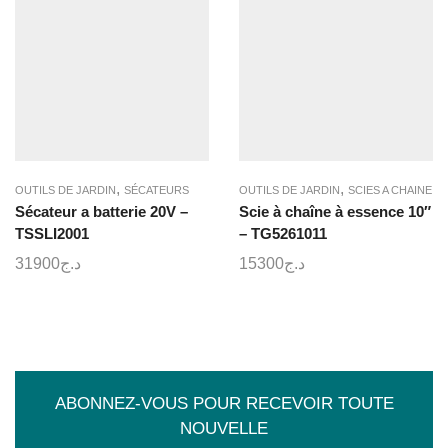
,
,
OUTILS DE JARDIN
SÉCATEURS
OUTILS DE JARDIN
SCIES A CHAINE
Sécateur a batterie 20V –
Scie à chaîne à essence 10″
TSSLI2001
– TG5261011
31900
د.ج
15300
د.ج
ABONNEZ-VOUS POUR RECEVOIR TOUTE
NOUVELLE