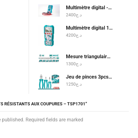
Multimètre digital - TMT460012
2400
د.ج
Multimètre digital 1000v - TMT47503
4200
د.ج
Mesure triangulaire a niveau a bulle - TMT646003
1300
د.ج
Jeu de pinces 3pcs - THT1K0311
1250
د.ج
TS RÉSISTANTS AUX COUPURES – TSP1701”
e published. Required fields are marked