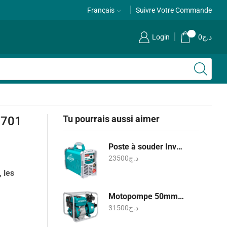
Français
Suivre Votre Commande
0
Login
0
د.ج
Tu pourrais aussi aimer
1701
Poste à souder Inverter MMA 160A - TW21605
23500
د.ج
, les
Motopompe 50mm - TP3202
31500
د.ج