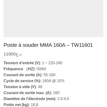
Poste à souder MMA 160A – TW11601
11900
د.ج
Tension d’entrée (V):
1 ~ 220-240
Fréquence （HZ):
50/60
Courant de sortie (A):
55-160
Cycle de service (%):
160A @ 10%
Tension à vide (V):
48
Courant de sortie max. (A):
160
Diamètre de l’électrode (mm):
2.0-4.0
Poids net (kg):
18,8