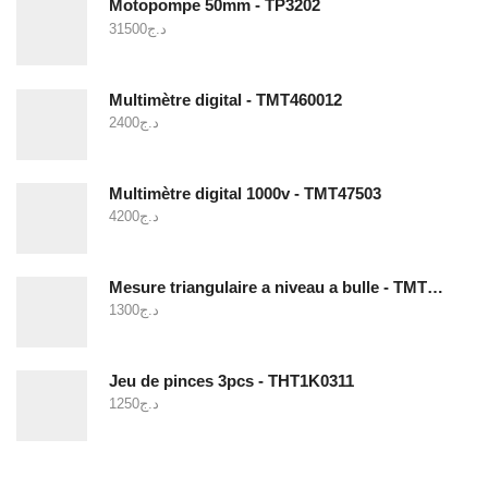
Motopompe 50mm - TP3202
31500
د.ج
Multimètre digital - TMT460012
2400
د.ج
Multimètre digital 1000v - TMT47503
4200
د.ج
Mesure triangulaire a niveau a bulle - TMT646003
1300
د.ج
Jeu de pinces 3pcs - THT1K0311
1250
د.ج