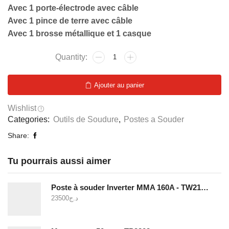
Avec 1 porte-électrode avec câble
Avec 1 pince de terre avec câble
Avec 1 brosse métallique et 1 casque
quantité
de
Poste
Ajouter au panier
à
souder
Wishlist
MMA
Categories:
Outils de Soudure
,
Postes a Souder
160A
-
Share:
TW11601
Tu pourrais aussi aimer
Poste à souder Inverter MMA 160A - TW21605
23500
د.ج