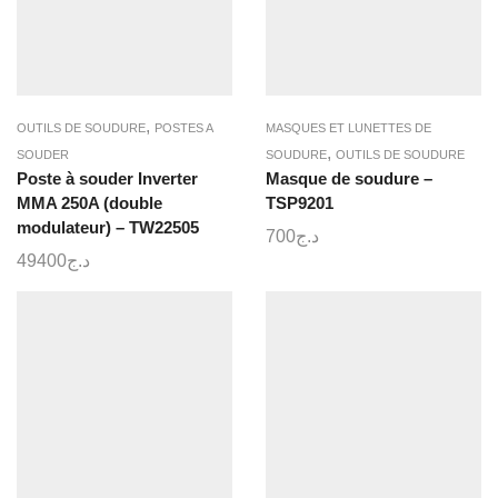
,
OUTILS DE SOUDURE
POSTES A
MASQUES ET LUNETTES DE
,
SOUDER
SOUDURE
OUTILS DE SOUDURE
Poste à souder Inverter
Masque de soudure –
MMA 250A (double
TSP9201
modulateur) – TW22505
700
د.ج
49400
د.ج