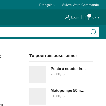
Français
Suivre Votre Commande
0
Login
0
د.ج
D
Tu pourrais aussi aimer
Poste à souder Inverter MMA 160A - TW21605
23500
د.ج
Motopompe 50mm - TP3202
31500
د.ج
on