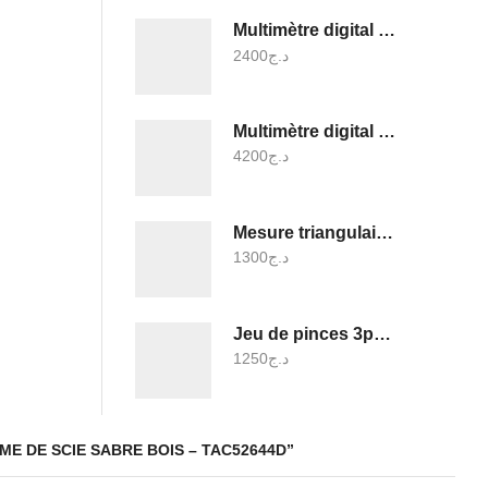
Multimètre digital - TMT460012
2400
د.ج
Multimètre digital 1000v - TMT47503
4200
د.ج
Mesure triangulaire a niveau a bulle - TMT646003
1300
د.ج
Jeu de pinces 3pcs - THT1K0311
1250
د.ج
ME DE SCIE SABRE BOIS – TAC52644D”