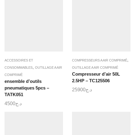
,
ACCESSOIRES ET
COMPRESSEURS A AIR COMPRIMÉ
,
CONSOMMABLES
OUTILLAGE A AIR
OUTILLAGE A AIR COMPRIMÉ
Compresseur d’air 50L
COMPRIMÉ
2.5HP – TC125506
ensemble d’outils
pneumatiques 5pcs –
25900
د.ج
TATK051
4500
د.ج