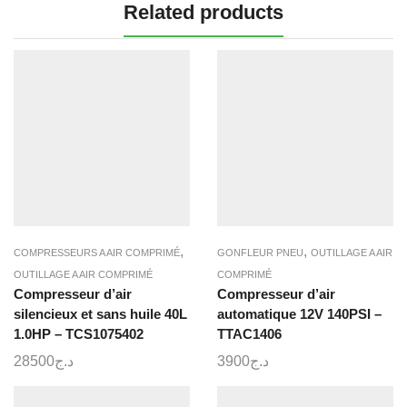
Related products
,
,
COMPRESSEURS A AIR COMPRIMÉ
GONFLEUR PNEU
OUTILLAGE A AIR
OUTILLAGE A AIR COMPRIMÉ
COMPRIMÉ
Compresseur d’air
Compresseur d’air
silencieux et sans huile 40L
automatique 12V 140PSI –
1.0HP – TCS1075402
TTAC1406
28500
د.ج
3900
د.ج