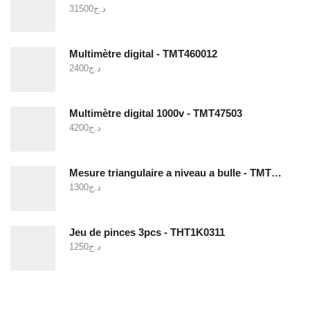
31500
د.ج
Multimètre digital - TMT460012
2400
د.ج
Multimètre digital 1000v - TMT47503
4200
د.ج
Mesure triangulaire a niveau a bulle - TMT646003
1300
د.ج
Jeu de pinces 3pcs - THT1K0311
1250
د.ج