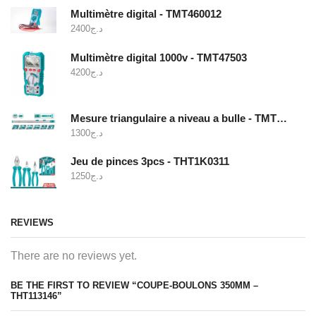
Multimètre digital - TMT460012
2400
د.ج
Multimètre digital 1000v - TMT47503
4200
د.ج
Mesure triangulaire a niveau a bulle - TMT646003
1300
د.ج
Jeu de pinces 3pcs - THT1K0311
1250
د.ج
REVIEWS
There are no reviews yet.
BE THE FIRST TO REVIEW “COUPE-BOULONS 350MM –
THT113146”