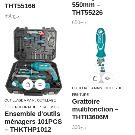
550mm –
THT55166
THT55226
550
د.ج
650
د.ج
,
OUTILLAGE A MAIN
OUTILS DE
PEINTURE
,
Grattoire
OUTILLAGE A MAIN
OUTILLAGE
,
ÉLECTROPORTATIF
PERCEUSES
multifonction –
Ensemble d’outils
THT83606M
ménagers 101PCS
300
د.ج
– THKTHP1012