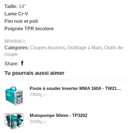
Taille:
14″
Lame Cr-V
Fini noir et poli
Poignée TPR bicolore
Wishlist
Categories:
Coupes-boulons
,
Outillage a Main
,
Outils de
coupe
Share:
Tu pourrais aussi aimer
Poste à souder Inverter MMA 160A - TW21605
23500
د.ج
Motopompe 50mm - TP3202
31500
د.ج