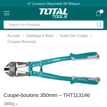
Livraison Disponible 58 Wilayas
0
/
/
/
Accueil
Outillage A Main
Outils De Coupe
Coupes-Boulons
Coupe-boulons 350mm – THT113146
1600
د.ج