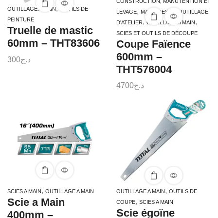
CONSTRUCTION, MANUTENTION ET
,
OUTILLAGE A MAIN
OUTILS DE
,
LEVAGE
MACHINES ET OUTILLAGE
PEINTURE
,
,
D'ATELIER
OUTILLAGE A MAIN
Truelle de mastic
SCIES ET OUTILS DE DÉCOUPE
60mm – THT83606
Coupe Faïence
600mm –
300
د.ج
THT576004
4700
د.ج
,
,
SCIES A MAIN
OUTILLAGE A MAIN
OUTILLAGE A MAIN
OUTILS DE
Scie a Main
,
COUPE
SCIES A MAIN
Scie égoïne
400mm –