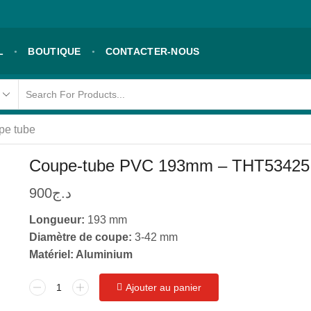
L
BOUTIQUE
CONTACTER-NOUS
Search
input
pe tube
Coupe-tube PVC 193mm – THT53425
900
د.ج
Longueur:
193 mm
Diamètre de coupe:
3-42 mm
Matériel: Aluminium
quantité
Ajouter au panier
de