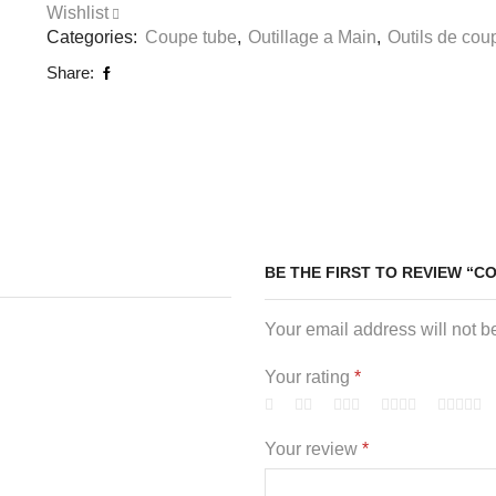
Coupe-
Wishlist
tube
Categories:
Coupe tube
,
Outillage a Main
,
Outils de cou
PVC
Share:
193mm
-
THT53425
BE THE FIRST TO REVIEW “C
Your email address will not b
Your rating
*
Your review
*