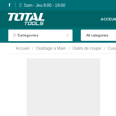
Sam - Jeu 8:00 - 19:00
ACCEUI
Catégories
/
/
/
Accueil
Outillage a Main
Outils de coupe
Cou