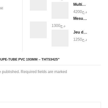
Multimètre digital 1000v - TMT47503
pe
4200
د.ج
Mesure triangulaire a niveau a bulle - TMT646003
1300
د.ج
Jeu de pinces 3pcs - THT1K0311
1250
د.ج
OUPE-TUBE PVC 193MM – THT53425”
e published. Required fields are marked