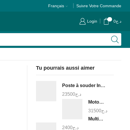
Français
Suivre Votre Commande
0
Login
0
د.ج
Tu pourrais aussi aimer
Poste à souder Inverter MMA 160A - TW21605
23500
د.ج
Motopompe 50mm - TP3202
31500
د.ج
Multimètre digital - TMT460012
2400
د.ج