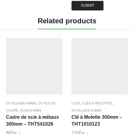
Related products
,
,
,
OUTILLAGE A MAIN
OUTILS DE
CLÉS
CLÉS À MOLETTES
,
COUPE
SCIES A MAIN
OUTILLAGE A MAIN
Cadre de scie à métaux
Clé à Molette 300mm –
300mm – THT541026
THT1010123
800
د.ج
1200
د.ج