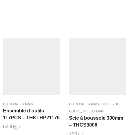
,
OUTILLAGE A MAIN
OUTILLAGE A MAIN
OUTILS DE
Ensemble d’outils
,
COUPE
SCIES A MAIN
117PCS – THKTHP21176
Scie à boussole 300mm
– THCS3006
6200
د.ج
700
د.ج