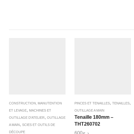
,
,
CONSTRUCTION, MANUTENTION
PINCES ET TENAILLES
TENAILLES
,
ET LEVAGE
MACHINES ET
OUTILLAGE A MAIN
,
Tenaille 180mm –
OUTILLAGE D'ATELIER
OUTILLAGE
THT260702
,
A MAIN
SCIES ET OUTILS DE
DÉCOUPE
600
د.ج