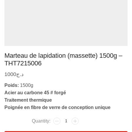
Marteau de lapidation (massette) 1500g –
THT7215006
1000
د.ج
Poids:
1500g
Acier au carbone 45 # forgé
Traitement thermique
Poignée en fibre de verre de conception unique
quantité
de