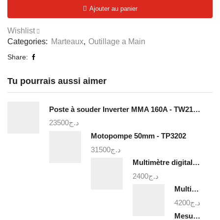
Marteau
Ajouter au panier
de
lapidation
Wishlist
(massette)
Categories:
Marteaux
,
Outillage a Main
1500g
-
Share:
THT7215006
Tu pourrais aussi aimer
Poste à souder Inverter MMA 160A - TW21605
23500
د.ج
Motopompe 50mm - TP3202
31500
د.ج
Multimètre digital - TMT460012
2400
د.ج
Multimètre digital 1000v - TMT47503
4200
د.ج
Mesure triangulaire a niveau a bulle - TMT646003