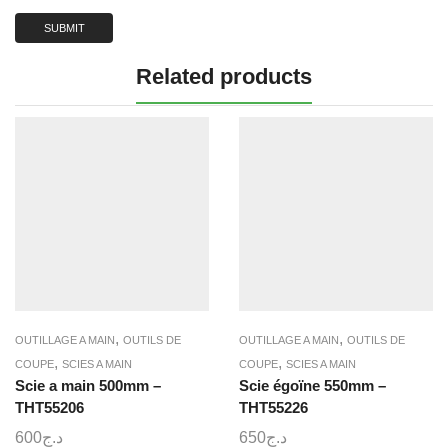
Related products
,
,
OUTILLAGE A MAIN
OUTILS DE
OUTILLAGE A MAIN
OUTILS DE
,
,
COUPE
SCIES A MAIN
COUPE
SCIES A MAIN
Scie a main 500mm –
Scie égoïne 550mm –
THT55206
THT55226
600
د.ج
650
د.ج