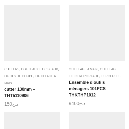
,
,
CUTTERS, COUTEAUX ET CISEAUX
OUTILLAGE A MAIN
OUTILLAGE
,
,
OUTILS DE COUPE
OUTILLAGE A
ÉLECTROPORTATIF
PERCEUSES
Ensemble d’outils
MAIN
ménagers 101PCS –
cutter 130mm –
THKTHP1012
THT5110906
9400
د.ج
150
د.ج