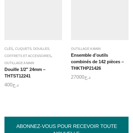
,
CLÉS
CLIQUETS, DOUILLES,
OUTILLAGE A MAIN
,
Ensemble d’outils
COFFRETS ET ACCESSOIRES
combinés de 142 pièces –
OUTILLAGE A MAIN
THKTHP21426
Douille 1/2″ 24mm –
THTST12241
27000
د.ج
400
د.ج
ABONNEZ-VOUS POUR RECEVOIR TOUTE